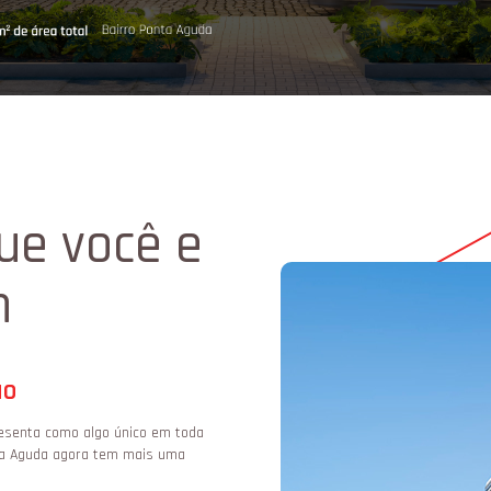
que você e
m
ão
resenta como algo único em toda
nta Aguda agora tem mais uma