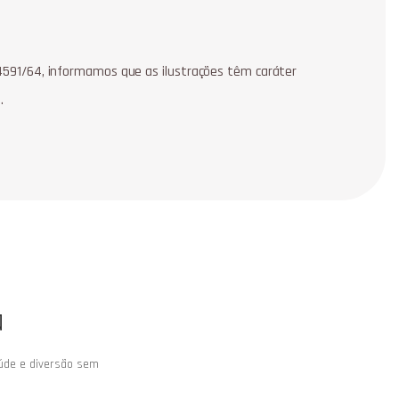
º4591/64, informamos que as ilustrações têm caráter
.
a
aúde e diversão sem