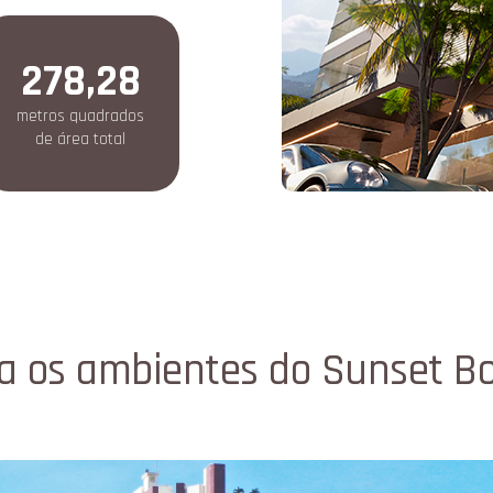
278,28
metros quadrados
de área total
a os ambientes do Sunset Bo