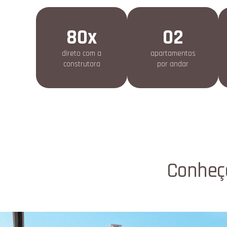
80x
02
direto com a
apartamentos
construtora
por andar
Conheç