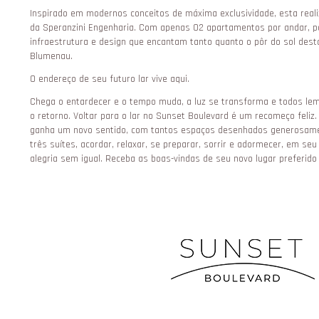
Inspirado em modernos conceitos de máxima exclusividade, esta real
da Speranzini Engenharia. Com apenas 02 apartamentos por andar, 
infraestrutura e design que encantam tanto quanto o pôr do sol desta
Blumenau.
O endereço de seu futuro lar vive aqui.
Chega o entardecer e o tempo muda, a luz se transforma e todos le
o retorno. Voltar para o lar no Sunset Boulevard é um recomeço feliz
ganha um novo sentido, com tantos espaços desenhados generosamen
três suítes, acordar, relaxar, se preparar, sorrir e adormecer, em s
alegria sem igual. Receba as boas-vindas de seu novo lugar preferid