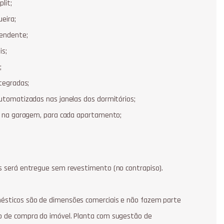
lit;
eira;
pendente;
is;
;
ntegradas;
automatizadas nas janelas dos dormitórios;
vo na garagem, para cada apartamento;
os será entregue sem revestimento (no contrapiso).
ésticos são de dimensões comerciais e não fazem parte
o de compra do imóvel. Planta com sugestão de