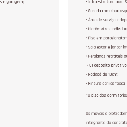
as e garagem;
• Infraestrutura para Sp
• Sacada com churrasqu
• Área de serviço inde
• Hidrômetros individua
• Piso em porcelanato*
• Sala estar e jantar i
• Persianas retráteis 
• 01 depósito privati
• Rodapé de 10cm;
• Pintura acrílica fosca
*O piso dos dormitóri
Os móveis e eletrodom
integrante do contrat