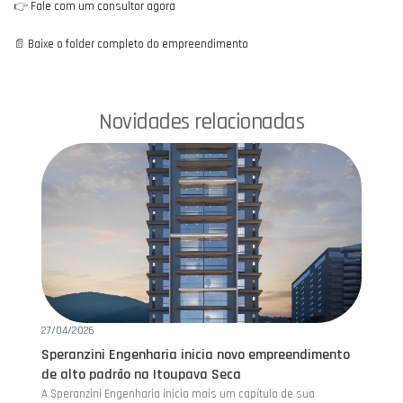
👉
Fale com um consultor agora
📄
Baixe o folder completo do empreendimento
Novidades relacionadas
20/03/2025
22
o
Como Preparar sua Casa para o Outono🍂🏡
Pr
O outono chegou, trazendo temperaturas mais amenas e
A 
aquele clima aconchegante. Confira essas dicas práticas que
con