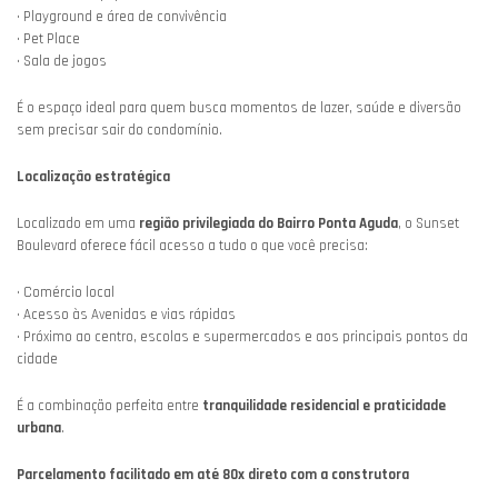
• Playground e área de convivência
• Pet Place
• Sala de jogos
É o espaço ideal para quem busca momentos de lazer, saúde e diversão
sem precisar sair do condomínio.
Localização estratégica
Localizado em uma
região privilegiada do Bairro Ponta Aguda
, o Sunset
Boulevard oferece fácil acesso a tudo o que você precisa:
• Comércio local
• Acesso às Avenidas e vias rápidas
• Próximo ao centro, escolas e supermercados e aos principais pontos da
cidade
É a combinação perfeita entre
tranquilidade residencial e praticidade
urbana
.
Parcelamento facilitado em até 80x direto com a construtora