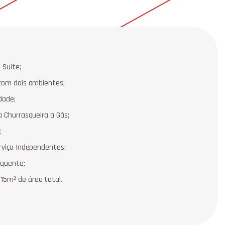
 Suíte;
 com dois ambientes;
idade;
a Churrasqueira a Gás;
;
rviço Independentes;
 quente;
5m² de área total.