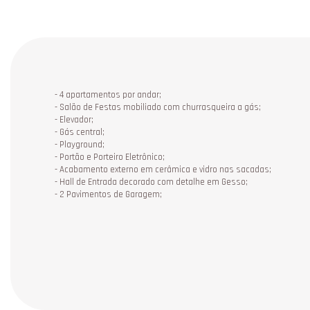
- 4 apartamentos por andar;
- Salão de Festas mobiliado com churrasqueira a gás;
- Elevador;
- Gás central;
- Playground;
- Portão e Porteiro Eletrônico;
- Acabamento externo em cerâmica e vidro nas sacadas;
- Hall de Entrada decorado com detalhe em Gesso;
- 2 Pavimentos de Garagem;