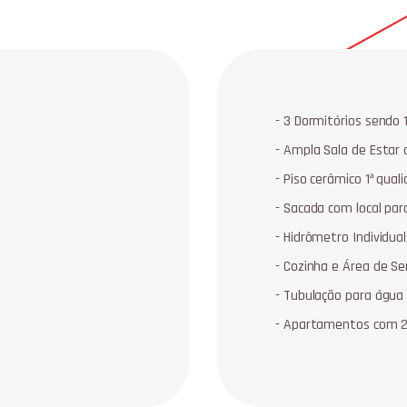
- 3 Dormitórios sendo 1
- Ampla Sala de Estar
- Piso cerâmico 1ª qual
- Sacada com local par
- Hidrômetro Individual
- Cozinha e Área de Se
- Tubulação para água
- Apartamentos com 21