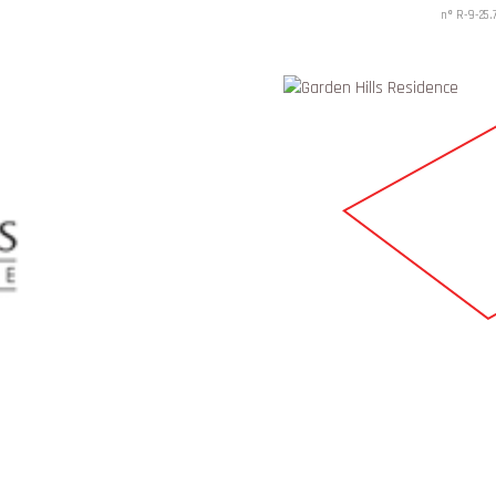
nº R-9-25.