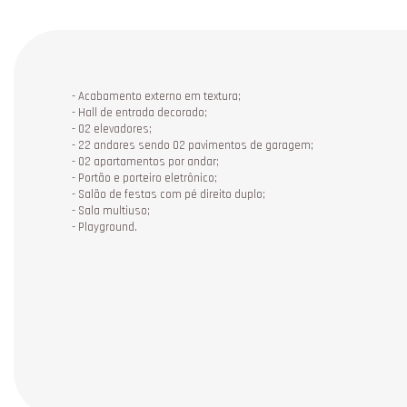
- Acabamento externo em textura;
-
Hall de entrada decorado;
-
02 elevadores;
-
22 andares sendo 02 pavimentos de garagem;
-
02 apartamentos por andar;
-
Portão e porteiro eletrônico;
-
Salão de festas com pé direito duplo;
-
Sala multiuso;
-
Playground.