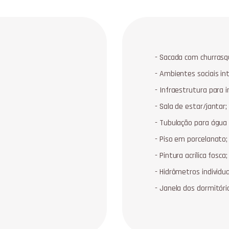
-
Sacada com churrasqu
-
Ambientes sociais in
-
Infraestrutura para i
-
Sala de estar/jantar;
-
Tubulação para água
-
Piso em porcelanato;
-
Pintura acrílica fosca;
-
Hidrômetros individua
-
Janela dos dormitóri