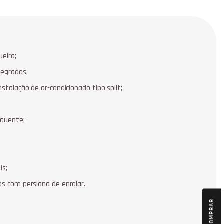
eira;
tegrados;
nstalação de ar-condicionado tipo split;
 quente;
is;
os com persiana de enrolar.