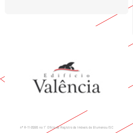
nº R-11-35385 no 1° Ofício de Registro de Imóveis de Blumenau/SC