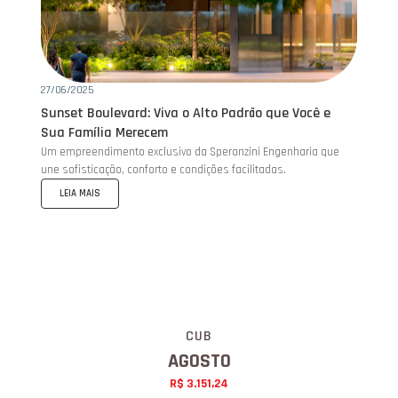
27/06/2025
20
o
Sunset Boulevard: Viva o Alto Padrão que Você e
Co
Sua Família Merecem
O 
aq
Um empreendimento exclusivo da Speranzini Engenharia que
vã
une sofisticação, conforto e condições facilitadas.
LEIA MAIS
CUB
AGOSTO
R$ 3.151,24